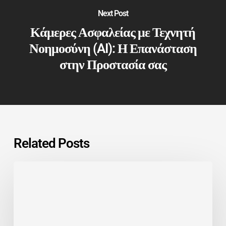
Next Post
Κάμερες Ασφαλείας με Τεχνητή
Νοημοσύνη (AI): Η Επανάσταση
στην Προστασία σας
Related Posts
Η
Επιχείρησή
σας
είναι
Πραγματικά