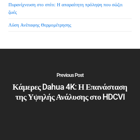
Πυρανίχνευση στο σπίτι: Η απαραίτητη πρόληψη που σώζει
ζωές
Λύση Ανέπαφης Θερμομέτρησης
Previous Post
Κάμερες Dahua 4K: Η Επανάσταση
της Υψηλής Ανάλυσης στο HDCVI