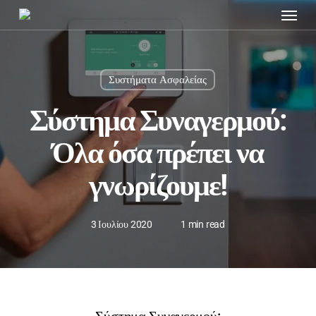
Menu
Skip
to
main
content
Συστήματα Ασφαλείας
Σύστημα Συναγερμού:
Όλα όσα πρέπει να
γνωρίζουμε!
3 Ιουλίου 2020
1 min read