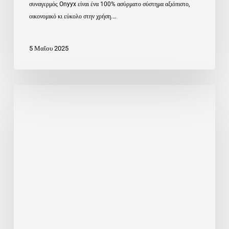
συναγερμός Onyyx είναι ένα 100% ασύρματο σύστημα αξιόπιστο,
οικονομικό κι εύκολο στην χρήση.…
5 Μαΐου 2025
Ασφάλεια
με
το
Πάτημα…
ενός
Σχοινιού!
Προσβασιμότητα
&
Ασφάλεια
ΑΜΕΑ