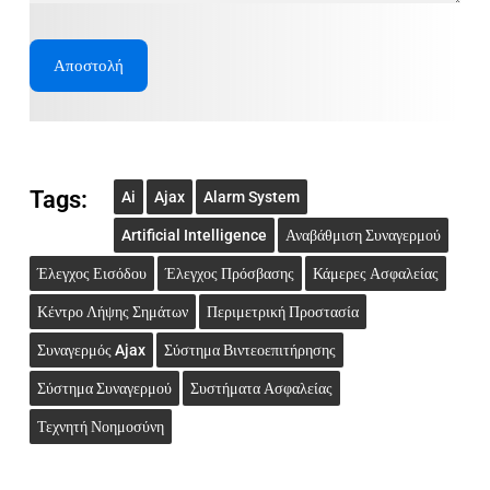
Tags:
Ai
Ajax
Alarm System
Artificial Intelligence
Αναβάθμιση Συναγερμού
Έλεγχος Εισόδου
Έλεγχος Πρόσβασης
Κάμερες Ασφαλείας
Κέντρο Λήψης Σημάτων
Περιμετρική Προστασία
Συναγερμός Ajax
Σύστημα Βιντεοεπιτήρησης
Σύστημα Συναγερμού
Συστήματα Ασφαλείας
Τεχνητή Νοημοσύνη