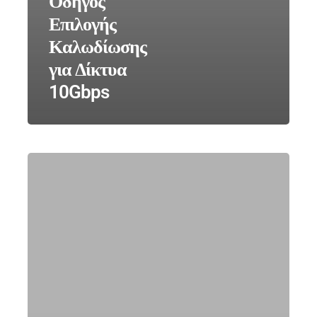
Οδηγός
Επιλογής
Καλωδίωσης
για Δίκτυα
10Gbps
Εγκατάσταση
Ενσύρματων
Δικτύων
&
Δομημένη
Καλωδίωση:
Οδηγός
Υποδομής
για
Επιχειρήσεις(2026)