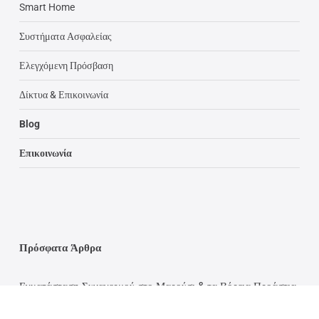
Smart Home
Συστήματα Ασφαλείας
Ελεγχόμενη Πρόσβαση
Δίκτυα & Επικοινωνία
Blog
Επικοινωνία
Πρόσφατα Άρθρα
Εγκατάσταση Συναγερμού στο Μαρούσι & τα Βόρεια Προάστια
Πιστοποίηση Δικτύου Επιχείρησης Σε Όλη την Ελλάδα