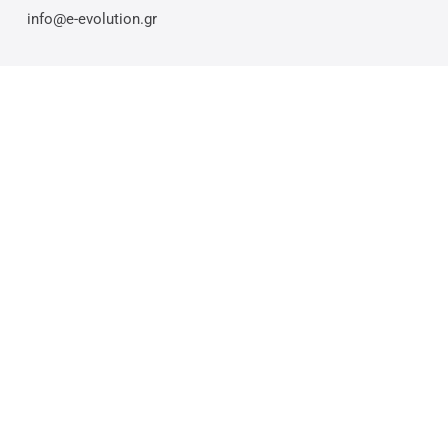
info@e-evolution.gr
© 2026 E-evolution.gr. Η αναπαραγωγή ή η αναδημοσίευση του περιεχομένου
χωρίς εξουσιοδότηση απαγορεύεται & επιφέρει ποινικές κυρώσεις