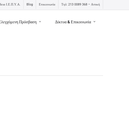
δεια Ι.Ε.Π.Υ.Α.
Blog
Επικοινωνία
Τηλ: 213 0089 368 – Αττική
Ελεγχόμενη Πρόσβαση
Δίκτυα & Επικοινωνία
πικοινωνία