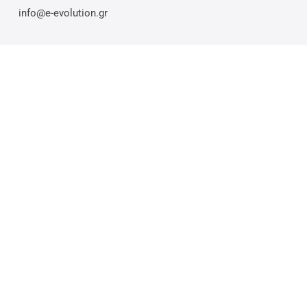
info@e-evolution.gr
© 2026 E-evolution.gr. Η αναπαραγωγή ή η αναδημοσίευση του περιεχομένου
χωρίς εξουσιοδότηση απαγορεύεται & επιφέρει ποινικές κυρώσεις