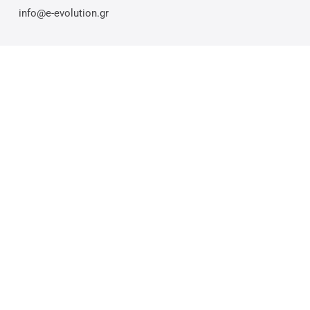
info@e-evolution.gr
© 2026 E-evolution.gr. Η αναπαραγωγή ή η αναδημοσίευση του περιεχομένου
χωρίς εξουσιοδότηση απαγορεύεται & επιφέρει ποινικές κυρώσεις