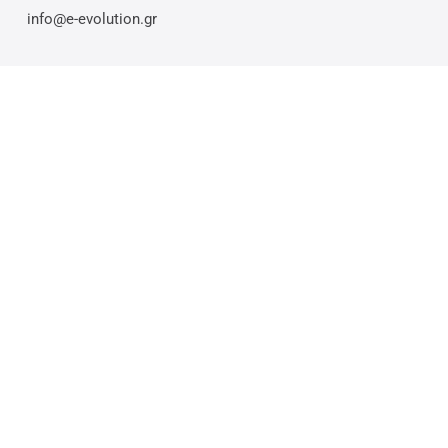
info@e-evolution.gr
© 2026 E-evolution.gr. Η αναπαραγωγή ή η αναδημοσίευση του περιεχομένου
χωρίς εξουσιοδότηση απαγορεύεται & επιφέρει ποινικές κυρώσεις