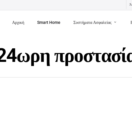
Ά
Αρχική
Smart Home
Συστήματα Ασφαλείας
24ωρη προστασί
Πρόσφατα Άρθρα
Ε