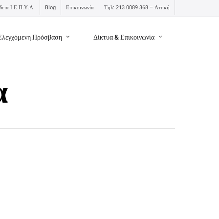
δεια Ι.Ε.Π.Υ.Α.
Blog
Επικοινωνία
Τηλ: 213 0089 368 – Αττική
Ελεγχόμενη Πρόσβαση
Δίκτυα & Επικοινωνία
α
πικοινωνία