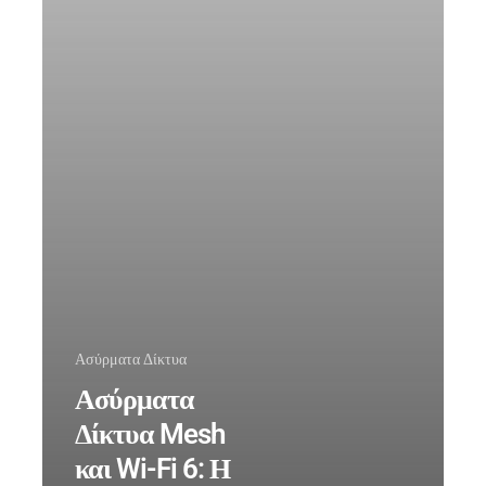
Λύση
για
Γραφεία
&
Data
Centers
Ασύρματα Δίκτυα
Ασύρματα
Δίκτυα Mesh
και Wi-Fi 6: Η