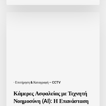
Κάμερες
Ασφαλείας
με
Τεχνητή
Νοημοσύνη
(AI):
Η
Επανάσταση
στην
Προστασία
σας
· Επιτήρηση & Καταγραφή – CCTV
Κάμερες Ασφαλείας με Τεχνητή
Νοημοσύνη (AI): Η Επανάσταση