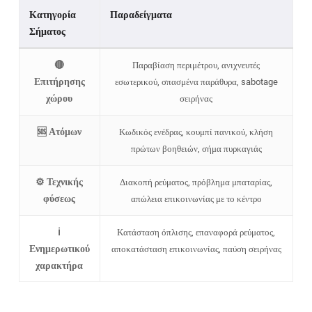
Κατηγορία
Παραδείγματα
Σήματος
🔴
Παραβίαση περιμέτρου, ανιχνευτές
Επιτήρησης
εσωτερικού, σπασμένα παράθυρα, sabotage
χώρου
σειρήνας
🆘 Ατόμων
Κωδικός ενέδρας, κουμπί πανικού, κλήση
πρώτων βοηθειών, σήμα πυρκαγιάς
⚙️ Τεχνικής
Διακοπή ρεύματος, πρόβλημα μπαταρίας,
φύσεως
απώλεια επικοινωνίας με το κέντρο
ℹ️
Κατάσταση όπλισης, επαναφορά ρεύματος,
Ενημερωτικού
αποκατάσταση επικοινωνίας, παύση σειρήνας
χαρακτήρα