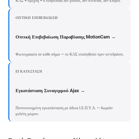
ΚΛΣ + ομίχλη = ο εισβολέας δεν βλέπει, δεν κινείται, δεν κλέβει.
ΟΠΤΙΚΉ ΕΠΙΒΕΒΑΊΩΣΗ
Οπτική Επιβεβαίωση Παραβίασης MotionCam →
Φωτογραφία σε κάθε σήμα — το ΚΛΣ επαληθεύει πριν αντιδράσει.
ΕΓΚΑΤΆΣΤΑΣΗ
Εγκατάσταση Συναγερμού Ajax →
Πιστοποιημένη εγκατάσταση με άδεια Ι.Ε.Π.Υ.Α. — δωρεάν
μελέτη χώρου.