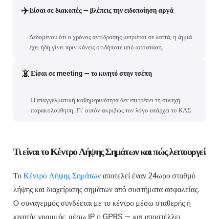
✈️
Είσαι σε διακοπές — βλέπεις την ειδοποίηση αργά
Δεδομένου ότι ο χρόνος αντίδρασης μετριέται σε λεπτά, η ζημιά
έχει ήδη γίνει πριν κάνεις οτιδήποτε από απόσταση.
📵
Είσαι σε meeting — το κινητό στην τσέπη
Η επαγγελματική καθημερινότητα δεν επιτρέπει τη συνεχή
παρακολούθηση. Γι’ αυτόν ακριβώς τον λόγο υπάρχει το ΚΛΣ.
Τι είναι το Κέντρο Λήψης Σημάτων και πώς λειτουργεί
Το
Κέντρο Λήψης Σημάτων
αποτελεί έναν 24ωρο σταθμό
λήψης και διαχείρισης σημάτων από συστήματα ασφαλείας.
Ο συναγερμός συνδέεται με το κέντρο μέσω σταθερής ή
κινητής γραμμής, μέσω IP ή GPRS — και αποστέλλει