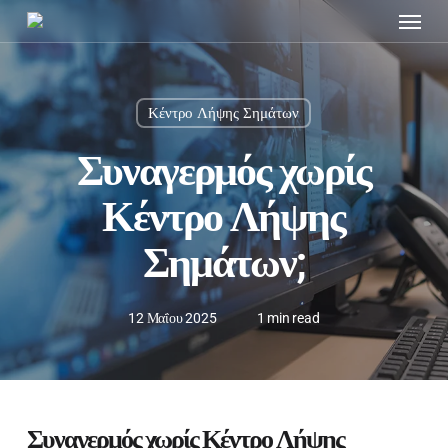
Menu
Skip
to
main
content
Κέντρο Λήψης Σημάτων
Συναγερμός χωρίς
Κέντρο Λήψης
Σημάτων;
12 Μαΐου 2025
1 min read
Συναγερμός χωρίς Κέντρο Λήψης