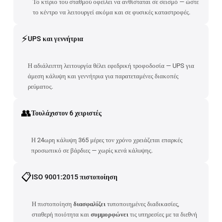
Το κτίριο του σταθμού οφείλει να ανθίσταται σε σεισμό — ώστε
το κέντρο να λειτουργεί ακόμα και σε φυσικές καταστροφές.
⚡
UPS και γεννήτρια
Η αδιάλειπτη λειτουργία θέλει εφεδρική τροφοδοσία — UPS για
άμεση κάλυψη και γεννήτρια για παρατεταμένες διακοπές
ρεύματος.
👥
Τουλάχιστον 6 χειριστές
Η 24ωρη κάλυψη 365 μέρες τον χρόνο χρειάζεται επαρκές
προσωπικό σε βάρδιες — χωρίς κενά κάλυψης.
📋
ISO 9001:2015 πιστοποίηση
Η πιστοποίηση
διασφαλίζει
τυποποιημένες διαδικασίες,
σταθερή ποιότητα και
συμμορφώνει
τις υπηρεσίες με τα διεθνή