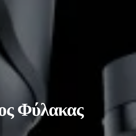
ος Φύλακας