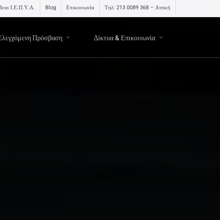
δεια Ι.Ε.Π.Υ.Α.
Blog
Επικοινωνία
Τηλ: 213 0089 368 – Αττική
Ελεγχόμενη Πρόσβαση
Δίκτυα & Επικοινωνία