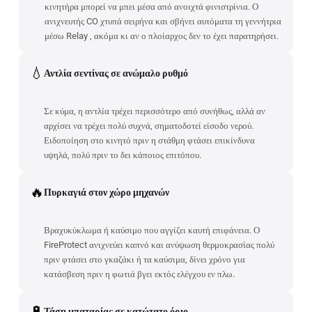
κινητήρα μπορεί να μπει μέσα από ανοιχτά φινιστρίνια. Ο
ανιχνευτής CO χτυπά σειρήνα και σβήνει αυτόματα τη γεννήτρια
μέσω Relay , ακόμα κι αν ο πλοίαρχος δεν το έχει παρατηρήσει.
💧
Αντλία σεντίνας σε ανώμαλο ρυθμό
Σε κύμα, η αντλία τρέχει περισσότερο από συνήθως, αλλά αν
αρχίσει να τρέχει πολύ συχνά, σηματοδοτεί είσοδο νερού.
Ειδοποίηση στο κινητό πριν η στάθμη φτάσει επικίνδυνα
υψηλά, πολύ πριν το δει κάποιος επιτόπου.
🔥
Πυρκαγιά στον χώρο μηχανών
Βραχυκύκλωμα ή καύσιμο που αγγίζει καυτή επιφάνεια. Ο
FireProtect ανιχνεύει καπνό και ανύψωση θερμοκρασίας πολύ
πριν φτάσει στο γκαζάκι ή τα καύσιμα, δίνει χρόνο για
κατάσβεση πριν η φωτιά βγει εκτός ελέγχου εν πλω.
🔋
Τάση μπαταρίας σε κατώτατο όριο