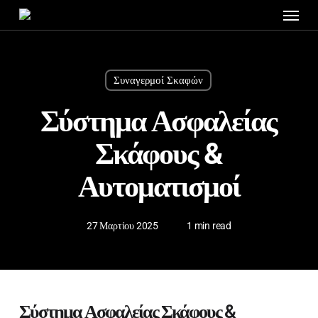
Menu
Skip
to
main
content
Συναγερμοί Σκαφών
Σύστημα Ασφαλείας
Σκάφους &
Αυτοματισμοί
27 Μαρτίου 2025
1 min read
Σύστημα Ασφαλείας Σκάφους &