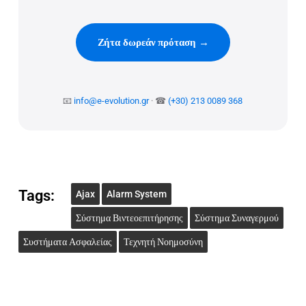
Ζήτα δωρεάν πρόταση →
📧
info@e-evolution.gr
· ☎
(+30) 213 0089 368
Tags:
Ajax
Alarm System
Σύστημα Βιντεοεπιτήρησης
Σύστημα Συναγερμού
Συστήματα Ασφαλείας
Τεχνητή Νοημοσύνη