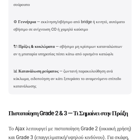
σούρουπο
⚙️
Γεννήτρια
— εκκίνηση/σβήσιμο από bridge ή κινητό, αυτόματο
σβήσιμο σε ανίχνευση CO ή χαμηλό καύσιμο
🔌
Πρίζες & κυκλώματα
— σβήσιμο μη κρίσιμων καταναλώσεων
αν η μπαταρία υπηρεσίας πέσει κάτω από ορισμένο κατώφλι
📊
Κατανάλωση ρεύματος
— ζωντανή παρακολούθηση ανά
κύκλωμα, ειδοποίηση αν κάτι ξεπεράσει το αναμενόμενο επίπεδο
κατανάλωσης
Πιστοποίηση Grade 2 & 3 — Τι Σημαίνει στην Πράξη
Το Ajax λειτουργεί με πιστοποίηση Grade 2 (οικιακή χρήση)
και Grade 3 (επαγγελματική/υψηλού κινδύνου). Για σκάφη,