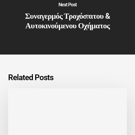
Next Post
Συναγερμός Τροχόσπιτου &
Αυτοκινούμενου Οχήματος
Related Posts
Ασφάλεια
στο
Νερό:
Γιατί
οι
Συναγερμοί