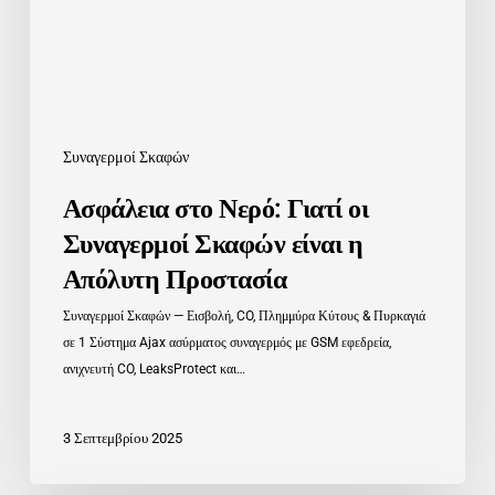
Σκαφών
είναι
η
Απόλυτη
Προστασία
Συναγερμοί Σκαφών
Ασφάλεια στο Νερό: Γιατί οι
Συναγερμοί Σκαφών είναι η
Απόλυτη Προστασία
Συναγερμοί Σκαφών — Εισβολή, CO, Πλημμύρα Κύτους & Πυρκαγιά
σε 1 Σύστημα Ajax ασύρματος συναγερμός με GSM εφεδρεία,
ανιχνευτή CO, LeaksProtect και…
3 Σεπτεμβρίου 2025