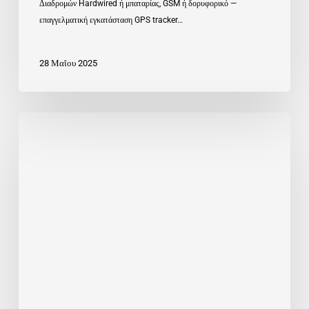
Διαδρομών Hardwired ή μπαταρίας, GSM ή δορυφορικό —
επαγγελματική εγκατάσταση GPS tracker…
28 Μαΐου 2025
Ο
Καπετάνιος
Του
Μέλλοντος:
Απόλυτη
Ασφάλεια
&
Αυτοματισμοί
Για
Σκάφη