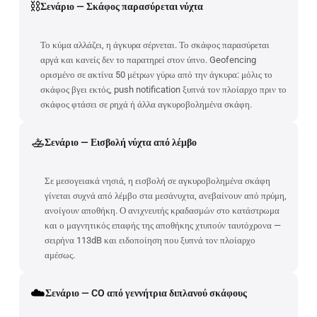
⛓️
Σενάριο — Σκάφος παρασύρεται νύχτα
Το κύμα αλλάζει, η άγκυρα σέρνεται. Το σκάφος παρασύρεται
αργά και κανείς δεν το παρατηρεί στον ύπνο. Geofencing
ορισμένο σε ακτίνα 50 μέτρων γύρω από την άγκυρα: μόλις το
σκάφος βγει εκτός, push notification ξυπνά τον πλοίαρχο πριν το
σκάφος φτάσει σε ρηχά ή άλλα αγκυροβολημένα σκάφη.
🚣
Σενάριο — Εισβολή νύχτα από λέμβο
Σε μεσογειακά νησιά, η εισβολή σε αγκυροβολημένα σκάφη
γίνεται συχνά από λέμβο στα μεσάνυχτα, ανεβαίνουν από πρύμη,
ανοίγουν αποθήκη. Ο ανιχνευτής κραδασμών στο κατάστρωμα
και ο μαγνητικός επαφής της αποθήκης χτυπούν ταυτόχρονα —
σειρήνα 113dB και ειδοποίηση που ξυπνά τον πλοίαρχο
αμέσως.
☁️
Σενάριο — CO από γεννήτρια διπλανού σκάφους