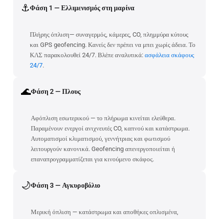
⚓
Φάση 1 — Ελλιμενισμός στη μαρίνα
Πλήρης όπλιση— συναγερμός, κάμερες, CO, πλημμύρα κύτους
και GPS geofencing. Κανείς δεν πρέπει να μπει χωρίς άδεια. Το
ΚΛΣ παρακολουθεί 24/7. Βλέπε αναλυτικά:
ασφάλεια σκάφους
24/7
.
🌊
Φάση 2 — Πλους
Αφόπλιση εσωτερικού — το πλήρωμα κινείται ελεύθερα.
Παραμένουν ενεργοί ανιχνευτές CO, καπνού και κατάστρωμα.
Αυτοματισμοί κλιματισμού, γεννήτριας και φωτισμού
λειτουργούν κανονικά. Geofencing απενεργοποιείται ή
επαναπρογραμματίζεται για κινούμενο σκάφος.
🌙
Φάση 3 — Αγκυροβόλιο
Μερική όπλιση — κατάστρωμα και αποθήκες οπλισμένα,