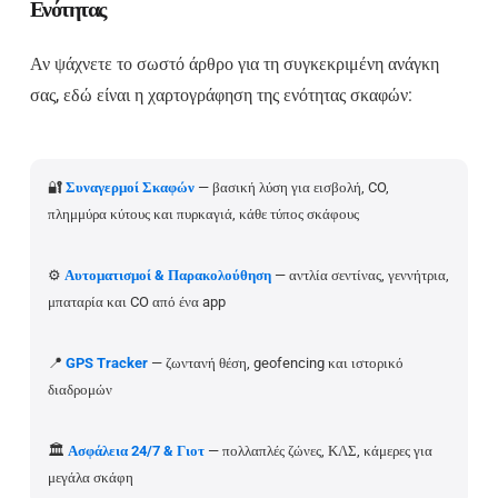
Ενότητας
Αν ψάχνετε το σωστό άρθρο για τη συγκεκριμένη ανάγκη
σας, εδώ είναι η χαρτογράφηση της ενότητας σκαφών:
🔐
Συναγερμοί Σκαφών
— βασική λύση για εισβολή, CO,
πλημμύρα κύτους και πυρκαγιά, κάθε τύπος σκάφους
⚙️
Αυτοματισμοί & Παρακολούθηση
— αντλία σεντίνας, γεννήτρια,
μπαταρία και CO από ένα app
📍
GPS Tracker
— ζωντανή θέση, geofencing και ιστορικό
διαδρομών
🏛️
Ασφάλεια 24/7 & Γιοτ
— πολλαπλές ζώνες, ΚΛΣ, κάμερες για
μεγάλα σκάφη